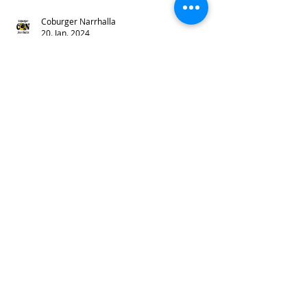
Coburger Narrhalla
20. Jan. 2024
Das neue Coburger
Prinzenpaar
Angela I. und Hubert I. 🌟👑 Coburg hat ein
neues Prinzenpaar! Herzlichen
Glückwunsch an Angela I. und Hubert I. 🤴
👸 Diese beiden...