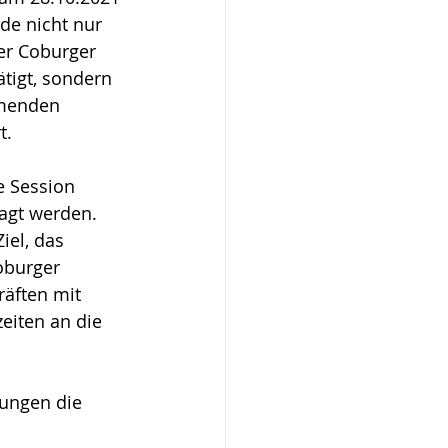
e nicht nur 
er Coburger 
tigt, sondern 
menden 
t. 
 Session 
agt werden. 
iel, das 
oburger 
äften mit 
eiten an die 
ungen die 