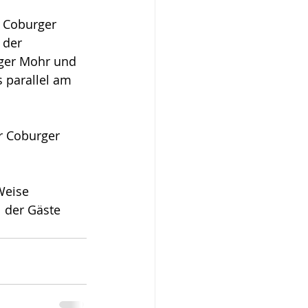
 Coburger 
 der 
ger Mohr und 
s parallel am 
r Coburger 
Weise 
l der Gäste 