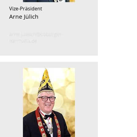
Vize-Präsident
Arne Jülich
arne.juelich@coburger-
narrhalla.de