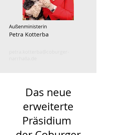
Außenministerin
Petra Kotterba
petra.kotterba@coburger-
narrhalla.de
Das neue
erweiterte
Präsidium
der Coburger