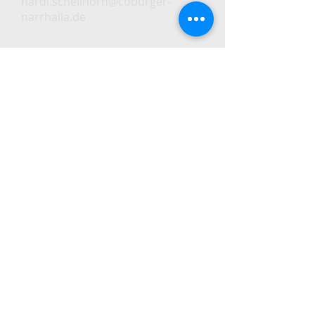
hardi.schellhorn@coburger-
narrhalla.de
Sitzungspräsident
Ralf Kühne